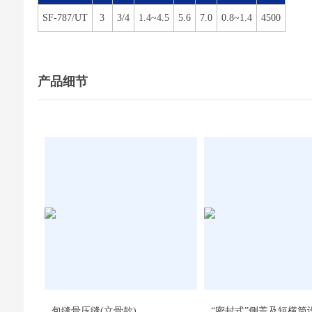
SF-787/UT
3
3/4
1.4~4.5
5.6
7.0
0.8~1.4
4500
产品细节
包缝骨压缝(立骨款)
“密封式”侧盖及短横筒