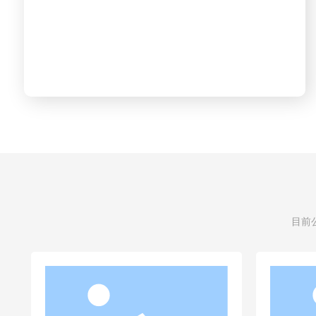
全面开启缝前、缝中、缝后自动化设备智造时代
目前