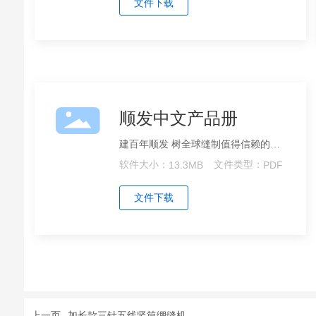
文件下载
顺发中文产品册
建百年顺发 树全球缝制值得信赖的品
牌
软件大小：
13.3MB
文件类型：
PDF
文件下载
上一页
加长款三针五线竖筒绷缝机