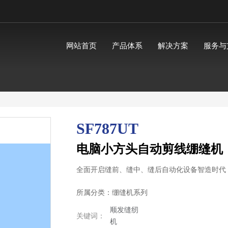
网站首页
产品体系
解决方案
服务与
SF787UT
电脑小方头自动剪线绷缝机
全面开启缝前、缝中、缝后自动化设备智造时代
所属分类：
绷缝机系列
顺发缝纫
关键词：
机