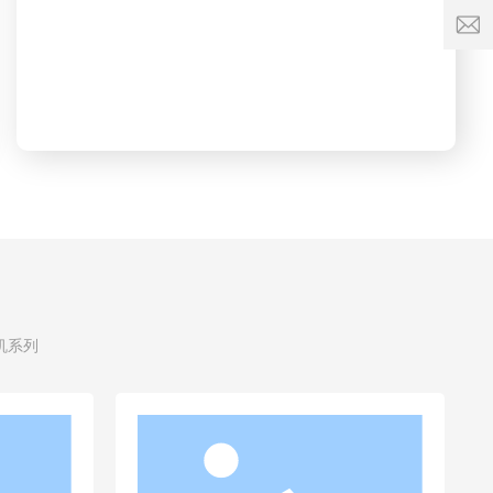
h
服
顺发品质 · 世界共享
u
务
n
时
a
间:
s
8:
e
0
w
0
c
-
o
1
8:
0
0
机系列