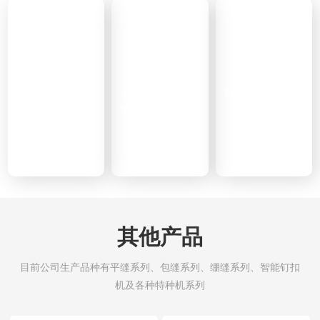
智能制造
服务支持
解决方案
全面开启缝前、缝
专注深耕实体，聚
顺发品质 · 世界共
中、缝后自动化设
焦缝制设备一体化
享
备智造时代
制造
其他产品
目前公司生产品种有平缝系列、包缝系列、绷缝系列、智能钉扣
机及各种特种机系列